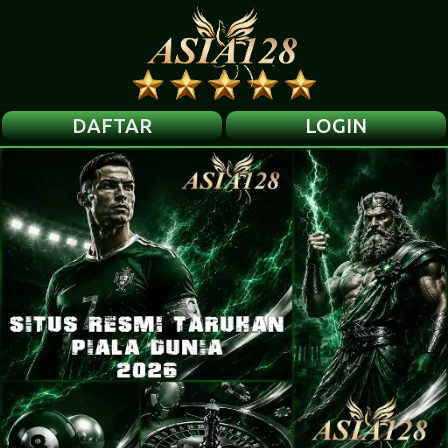
DAFTAR
LOGIN