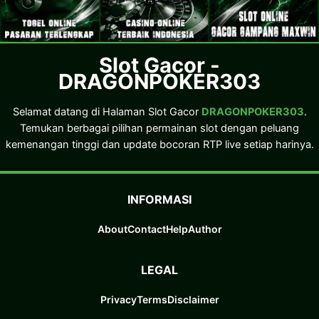
Slot Gacor -
DRAGONPOKER303
Selamat datang di Halaman Slot Gacor
DRAGONPOKER303
.
Temukan berbagai pilihan permainan slot dengan peluang
kemenangan tinggi dan update bocoran RTP live setiap harinya.
INFORMASI
About
Contact
Help
Author
LEGAL
Privacy
Terms
Disclaimer